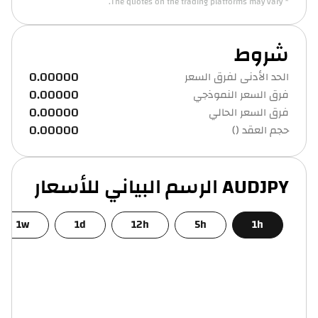
* The quotes on the trading platforms may vary.
شروط
0.00000
الحد الأدنى لفرق السعر
0.00000
فرق السعر النموذجي
0.00000
فرق السعر الحالي
0.00000
حجم العقد ()
AUDJPY الرسم البياني للأسعار
1w
1d
12h
5h
1h