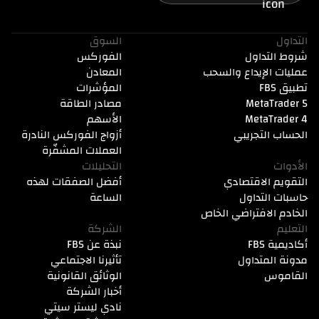
التداول
السوق
شروط التداول
الفوركس
عمليات الإيداع والسحب
المعادن
تطبيق FBS
المؤشرات
MetaTrader 5
مصادر الطاقة
MetaTrader 4
الأسهم
الحساب التجريبي
أزواج الفوركس النادرة
العملات المشفّرة
الأدوات
التحليلات
التقويم الاقتصادي
أفضل الصفقات لهذه
حاسبات التداول
الساعة
الخادم الافتراضي الخاص
التعليم
الشركة
أكاديمية FBS
نبذة عن FBS
مدونة المتداول
تأثيرنا الاجتماعي
القاموس
الوثائق القانونية
أخبار الشركة
نادي ليستر سيتي