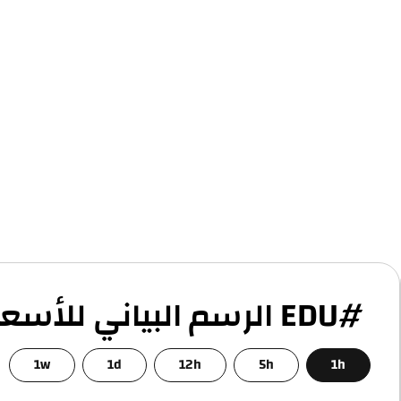
#EDU الرسم البياني للأسعار
1w
1d
12h
5h
1h