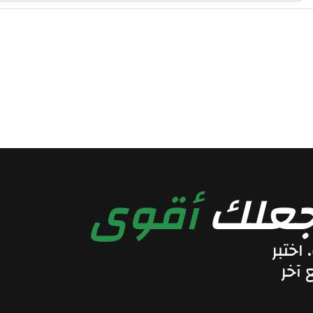
جعلك
أقوى
اختبر
 آخر