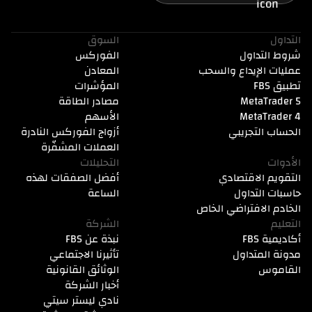
التداول
السوق
شروط التداول
الفوركس
عمليات الإيداع والسحب
المعادن
تطبيق FBS
المؤشرات
MetaTrader 5
مصادر الطاقة
MetaTrader 4
الأسهم
الحساب التجريبي
أزواج الفوركس النادرة
العملات المشفّرة
الأدوات
التحليلات
التقويم الاقتصادي
أفضل الصفقات لهذه
حاسبات التداول
الساعة
الخادم الافتراضي الخاص
التعليم
الشركة
أكاديمية FBS
نبذة عن FBS
مدونة المتداول
تأثيرنا الاجتماعي
القاموس
الوثائق القانونية
أخبار الشركة
نادي ليستر سيتي