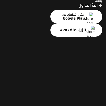
يدك.
ابدأ التداول
حمّل التطبيق من
Google Play
تنزيل ملف APK